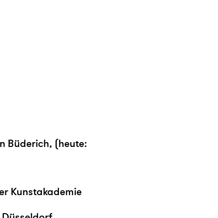
in Büderich, (heute:
 der Kunstakademie
 Düsseldorf