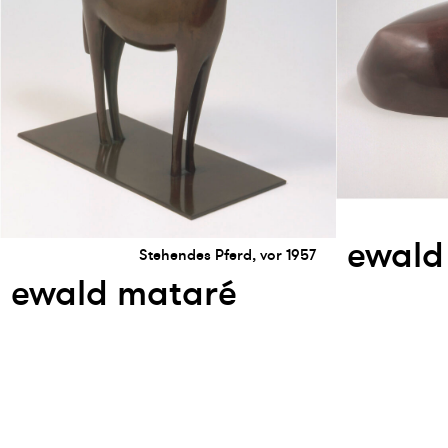
ewald
Stehendes Pferd, vor 1957
ewald mataré