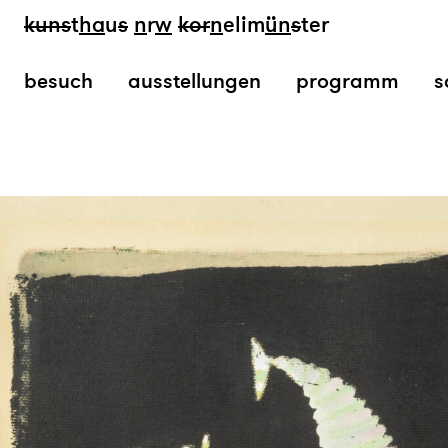
kun
s
t
ha
u
s
n
r
w
k
or
n
elim
ün
s
ter
besuch
ausstellungen
programm
s