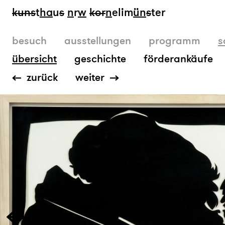
kun
s
t
ha
u
s
n
r
w
k
or
n
elim
ün
s
ter
besuch
ausstellungen
programm
s
übersicht
geschichte
förderankäufe
zurück
weiter