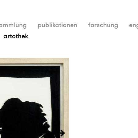
ammlung
publikationen
forschung
en
artothek