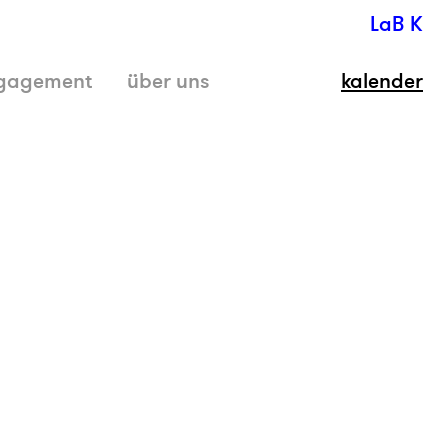
LaB K
gagement
über uns
kalender
schli