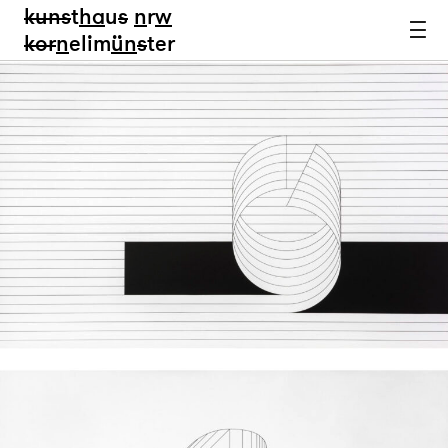
kun
s
t
ha
u
s
n
r
w
k
or
n
elim
ün
s
ter