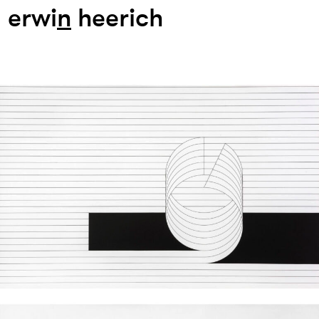
erwi
n
heerich