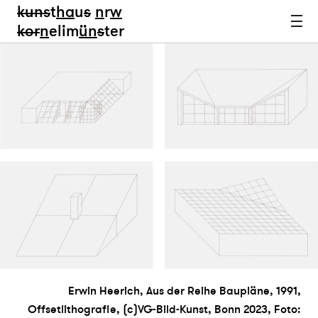
kun
s
t
ha
u
s
n
r
w
k
or
n
elim
ün
s
ter
Erwin Heerich, Aus der Reihe Baupläne, 1991,
Offsetlithografie, (c)VG-Bild-Kunst, Bonn 2023, Foto: