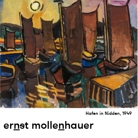
Hafen in Nidden, 1949
er
n
s
t molle
n
hauer