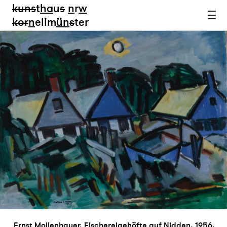
kun
s
t
ha
u
s
n
r
w
k
or
n
elim
ün
s
ter
Ernst Mollenhauer, Fischereigehöfte auf Nidden, 1956,