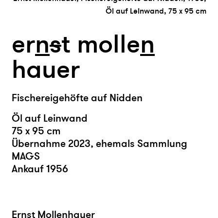
Öl auf Leinwand, 75 x 95 cm
er
n
s
t molle
n
hauer
Fischereigehöfte auf Nidden
Öl auf Leinwand
75 x 95 cm
Übernahme 2023, ehemals Sammlung
MAGS
Ankauf 1956
Ernst Mollenhauer