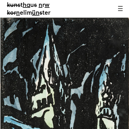
kun
s
t
ha
u
s
n
r
w
k
or
n
elim
ün
s
ter