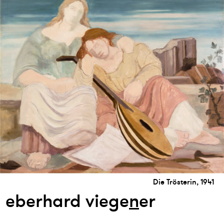
Die Trösterin, 1941
eberhard viege
n
er