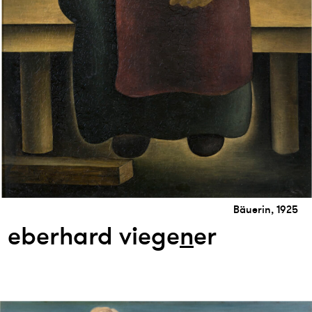
Bäuerin, 1925
eberhard viege
n
er