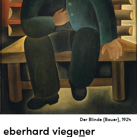
Der Blinde (Bauer), 1924
eberhard viege
n
er