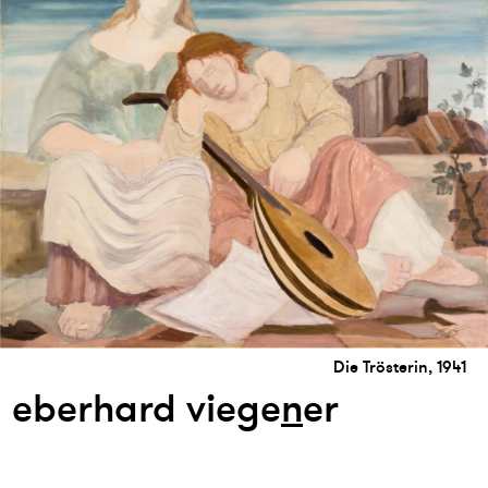
Die Trösterin, 1941
eberhard viege
n
er