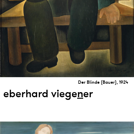
Der Blinde (Bauer), 1924
eberhard viege
n
er