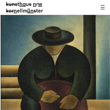
kun
s
t
ha
u
s
n
r
w
k
or
n
elim
ün
s
ter