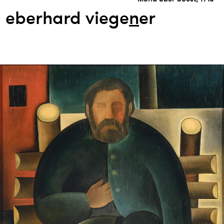
eberhard viege
n
er