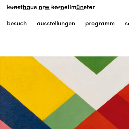
kun
s
t
ha
u
s
n
r
w
k
or
n
elim
ün
s
ter
besuch
ausstellungen
programm
s