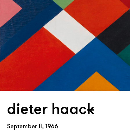
dieter haac
k
September II, 1966