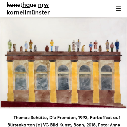
kun
s
t
ha
u
s
n
r
w
k
or
n
elim
ün
s
ter
Thomas Schütte, Die Fremden, 1992, Farboffset auf
Büttenkarton (c) VG Bild-Kunst, Bonn, 2018, Foto: Anne