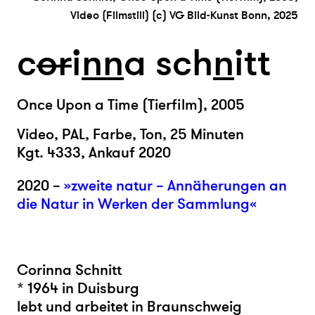
Video (Filmstill) (c) VG Bild-Kunst Bonn, 2025
c
or
i
n
n
a sch
n
itt
Once Upon a Time (Tierfilm), 2005
Video, PAL, Farbe, Ton, 25 Minuten
Kgt. 4333, Ankauf 2020
2020 –
»zweite natur – Annäherungen an
die Natur in Werken der Sammlung«
Corinna Schnitt
* 1964 in Duisburg
lebt und arbeitet in Braunschweig