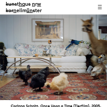
kun
s
t
ha
u
s
n
r
w
k
or
n
elim
ün
s
ter
Corinna Schnitt, Once Upon a Time (Tierfilm), 2005,