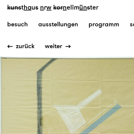
kun
s
t
ha
u
s
n
r
w
k
or
n
elim
ün
s
ter
besuch
ausstellungen
programm
s
zurück
weiter