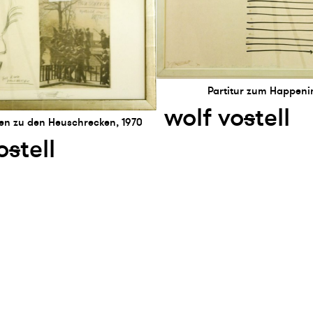
Partitur zum Happenin
wolf vo
s
tell
zen zu den Heuschrecken, 1970
o
s
tell
etter abonnieren
presse
Instagram
Facebook