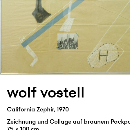
wolf vo
s
tell
California Zephir, 1970
Zeichnung und Collage auf braunem Packpa
75 × 100 cm