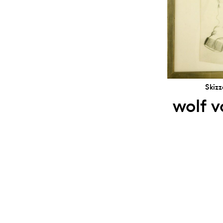
Skiz
wolf v
Ⓒ 2026 kunsthaus nrw
impressum
datenschutz
sitemap
newsl