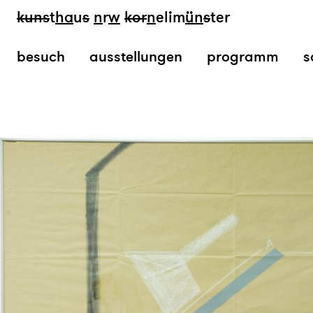
kun
s
t
ha
u
s
n
r
w
k
or
n
elim
ün
s
ter
besuch
ausstellungen
programm
s