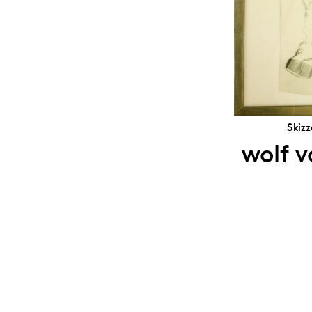
Skiz
wolf v
Ⓒ 2026 kunsthaus nrw
impressum
datenschutz
sitemap
newsl