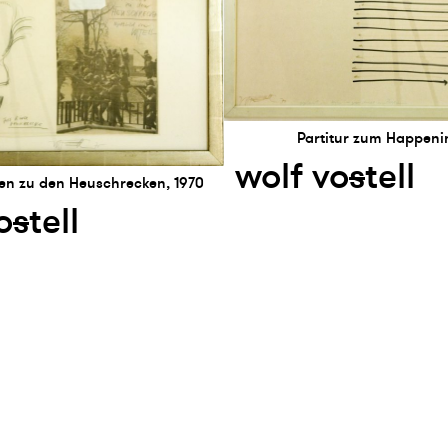
Partitur zum Happenin
wolf vo
s
tell
zen zu den Heuschrecken, 1970
o
s
tell
etter abonnieren
presse
Instagram
Facebook