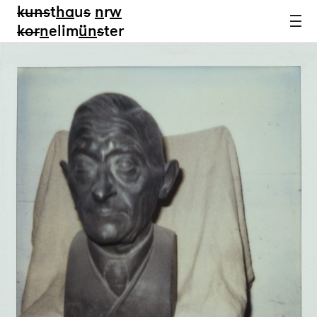
kun
s
t
ha
u
s
n
r
w
k
or
n
elim
ün
s
ter