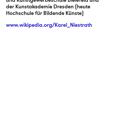
und Kunstgewerbeschule Bielefeld und
der Kunstakademie Dresden (heute
Hochschule für Bildende Künste)
www.wikipedia.org/Karel_Niestrath
Ⓒ 2026 kunsthaus nrw
impressum
datenschutz
sitemap