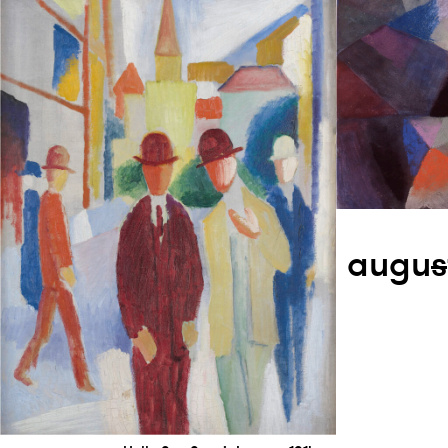
augu
s