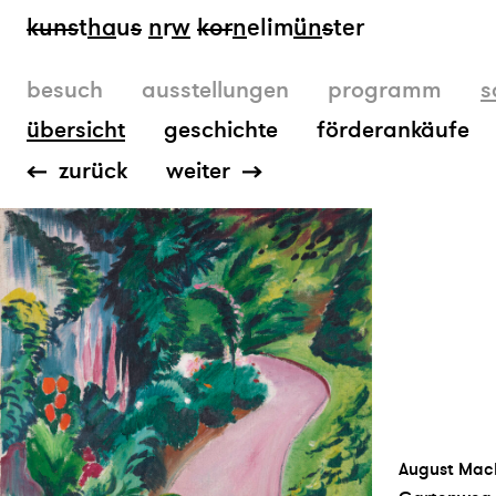
kun
s
t
ha
u
s
n
r
w
k
or
n
elim
ün
s
ter
besuch
ausstellungen
programm
s
übersicht
geschichte
förderankäufe
zurück
weiter
August Mac