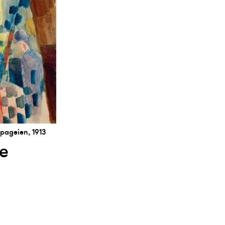
pageien, 1913
e