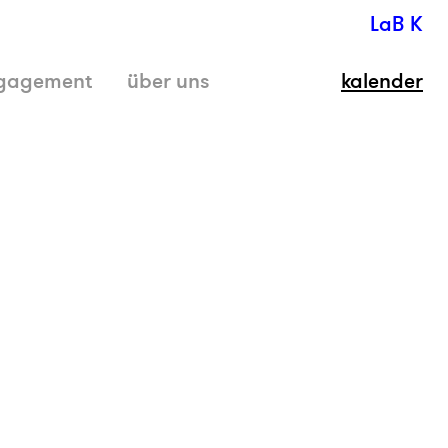
LaB K
gagement
über uns
kalender
schli