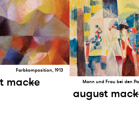
Farbkomposition, 1913
t mac
k
e
Mann und Frau bei den Pa
augu
s
t mac
k