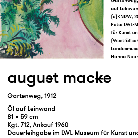
Gartenweg, 
auf Leinwan
(c)KNRW, 2
Foto: LWL-
für Kunst un
(Westfälisc
Landesmuse
Hanna Nea
augu
s
t mac
k
e
Gartenweg, 1912
Öl auf Leinwand
81 × 59 cm
Kgt. 712, Ankauf 1960
Dauerleihgabe im LWL-Museum für Kunst und