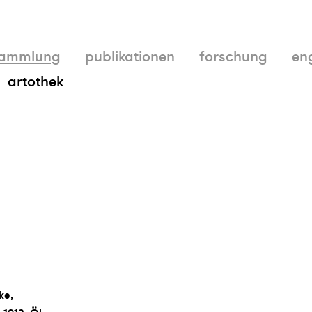
ammlung
publikationen
forschung
en
artothek
ke,