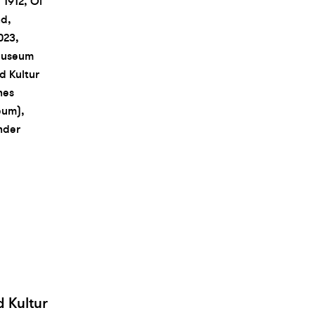
1912, Öl
d,
023,
Museum
d Kultur
hes
um),
nder
 Kultur