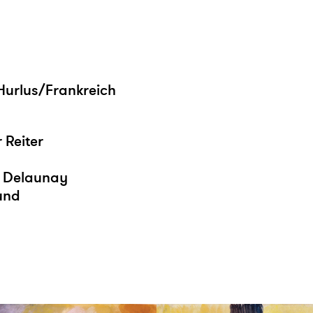
-Hurlus/Frankreich
 Reiter
rt Delaunay
und