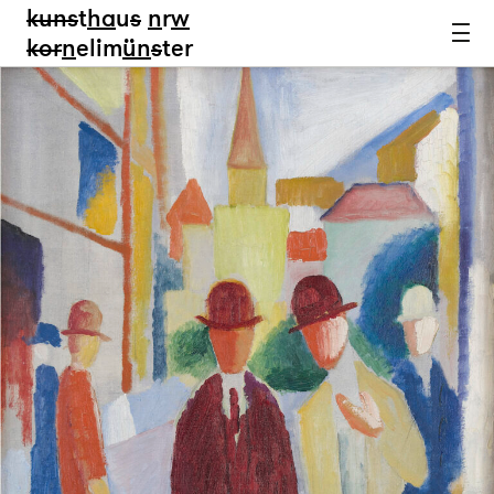
kun
s
t
ha
u
s
n
r
w
k
or
n
elim
ün
s
ter