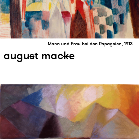
Mann und Frau bei den Papageien, 1913
augu
s
t mac
k
e