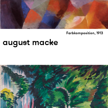
Farbkomposition, 1913
augu
s
t mac
k
e