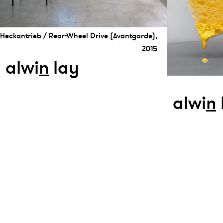
Heckantrieb / Rear-Wheel Drive (Avantgarde),
2015
alwi
n
lay
alwi
n
Ⓒ 2026 kunsthaus nrw
impressum
datenschutz
sitemap
newsl