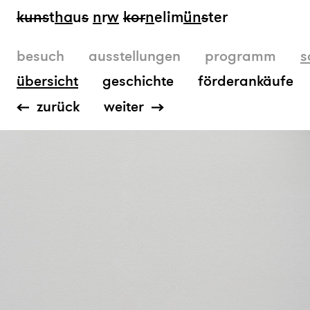
kun
s
t
ha
u
s
n
r
w
k
or
n
elim
ün
s
ter
besuch
ausstellungen
programm
s
übersicht
geschichte
förderankäufe
zurück
weiter