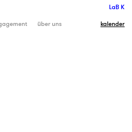
LaB K
gagement
über uns
kalender
schli