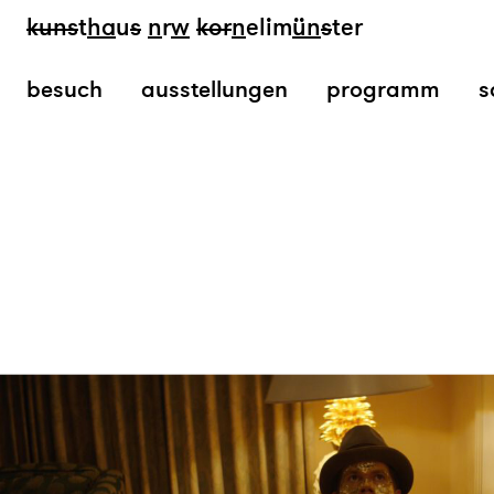
kun
s
t
ha
u
s
n
r
w
k
or
n
elim
ün
s
ter
besuch
ausstellungen
programm
s