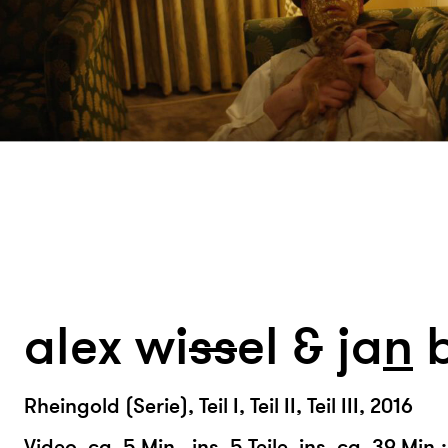
alex wi
s
s
el & ja
n
Rheingold (Serie), Teil I, Teil II, Teil III, 2016
Video, ca. 5 Min., ins. 5 Teile, ins. ca. 39 Min.: