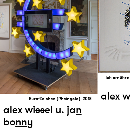
Ich ernähre
alex w
Euro-Zeichen (Rheingold), 2018
alex wi
s
s
el u. ja
n
bo
n
n
y