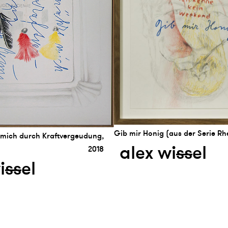
Gib mir Honig (aus der Serie Rh
 mich durch Kraftvergeudung,
alex wi
s
s
el
2018
i
s
s
el