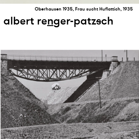
Oberhausen 1935, Frau sucht Huflattich, 1935
albert re
n
ger-patz
s
ch