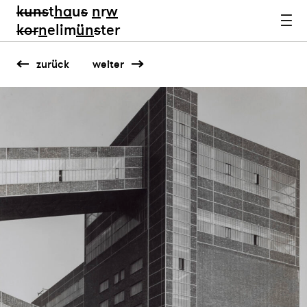
kun
s
t
ha
u
s
n
r
w
k
or
n
elim
ün
s
ter
zurück
weiter