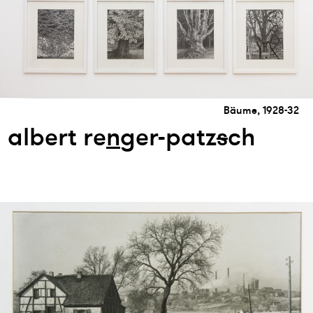
Bäume, 1928-32
albert re
n
ger-patz
s
ch