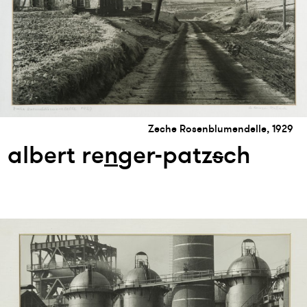
Zeche Rosenblumendelle, 1929
albert re
n
ger-patz
s
ch