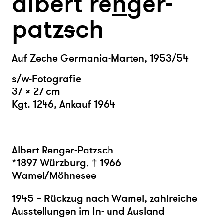
albert re
n
ger-
patz
s
ch
Auf Zeche Germania-Marten, 1953/54
s/w-Fotografie
37 × 27 cm
Kgt. 1246
,
Ankauf 1964
Albert Re
nger-Patzsch
*1897 Würzburg, † 1966
Wamel/Möhnesee
1945 – Rückzug nach Wamel, zahlreiche
Ausstellungen im In- und Ausland