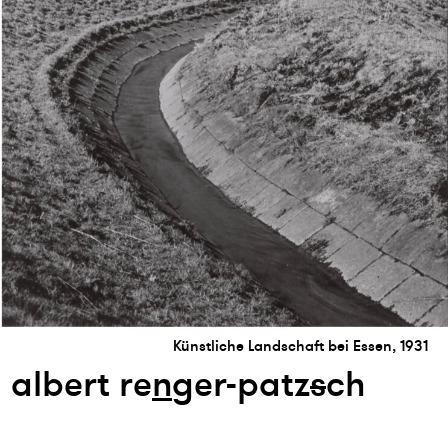
Künstliche Landschaft bei Essen, 1931
albert re
n
ger-patz
s
ch