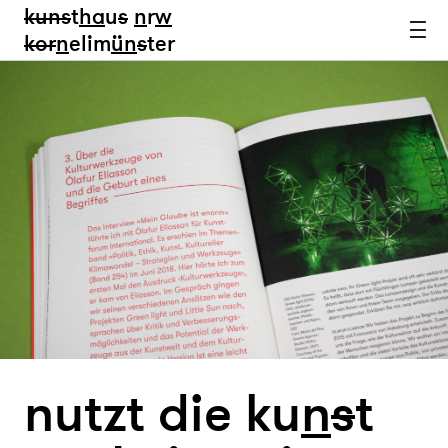
kun
s
t
ha
u
s
n
r
w
k
or
n
elim
ün
s
ter
nutzt die ku
n
s
t