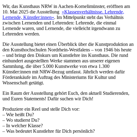
Wir, das Kunsthaus NRW in Aachen-Kornelimünster, eröffnen am
10. Mai 2025 die Ausstellung
»Klassenverhältnisse. Lehrende,
Lernende, Künstler:innen«
. Im Mittelpunkt steht das Verhältnis
zwischen Lernenden und Lehrenden: Lehrende, die einmal
Lernende waren, und Lernende, die vielleicht irgendwann zu
Lehrenden werden.
Die Ausstellung bietet einen Überblick über die Kunstproduktion an
den Kunsthochschulen Nordrhein-Westfalens – von 1946 bis heute
– und bringt den Diskurs um Kunstlehre ins Kunsthaus. Die rund
einhundert ausgestellten Werke stammen aus unserer eigenen
Sammlung, die über 5.000 Kunstwerke von etwa 1.300
Künstler:innen mit NRW-Bezug umfasst. Jährlich werden dafür
Förderankäufe im Auftrag des Ministeriums für Kultur und
Wissenschaft getätigt.
Ein Raum der Ausstellung gehört Euch, den aktuell Studierenden,
und Euren Statements! Dafür suchen wir Dich!
Produziere ein Reel und stelle Dich vor:
– Wie heißt Du?
– Wo studierst Du?
– In welcher Klasse?
– Was bedeutet Kunstlehre für Dich persönlich?