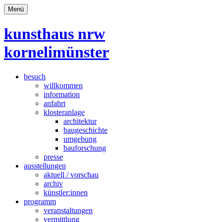
Menü
kunsthaus nrw
kornelimünster
besuch
willkommen
information
anfahrt
klosteranlage
architektur
baugeschichte
umgebung
bauforschung
presse
ausstellungen
aktuell / vorschau
archiv
künstler:innen
programm
veranstaltungen
vermittlung