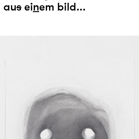
au
s
ei
n
em bild...