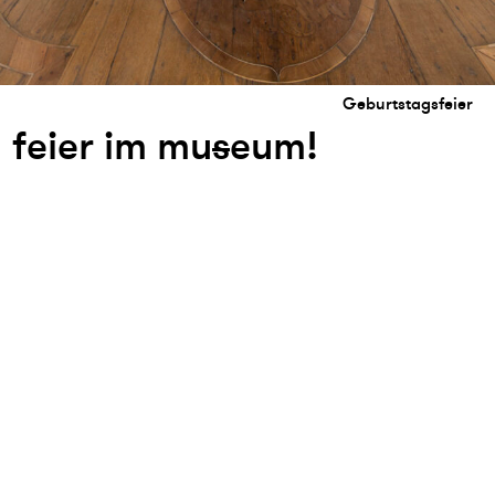
Geburtstagsfeier
feier im mu
s
eum!