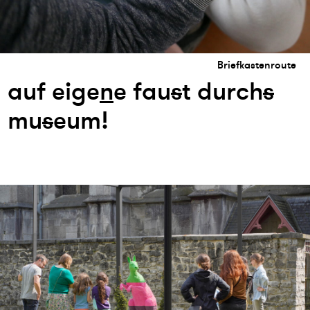
Briefkastenroute
auf eige
n
e fau
s
t durch
s
mu
s
eum!