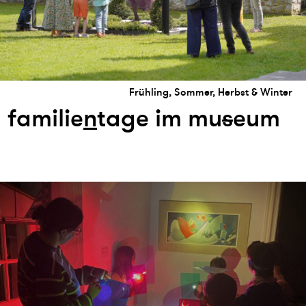
Frühling, Sommer, Herbst & Winter
familie
n
tage im mu
s
eum