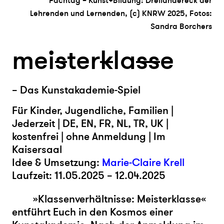
Fachtag – Kunst+Bildung: Dreiländereck der
Lehrenden und Lernenden, (c) KNRW 2025, Fotos:
Sandra Borchers
mei
s
ter
k
la
s
s
e
– Das Kunstakademie-Spiel
Für Kinder, Jugendliche, Familien |
Jederzeit | DE, EN, FR, NL, TR, UK |
kostenfrei | ohne Anmeldung | Im
Kaisersaal
Idee & Umsetzung:
Marie-Claire Krell
Laufzeit: 11.05.2025 – 12.04.2025
»Klassenverhältnisse: Meisterklasse«
entführt Euch in den Kosmos einer