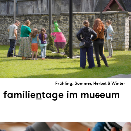
Frühling, Sommer, Herbst & Winter
familie
n
tage im mu
s
eum