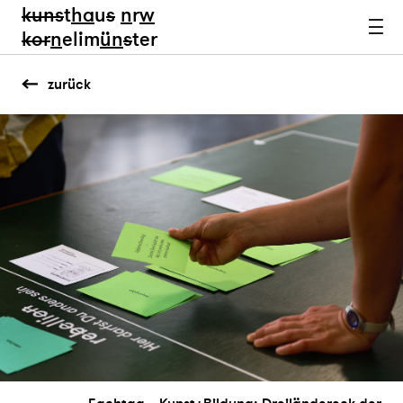
kun
s
t
ha
u
s
n
r
w
k
or
n
elim
ün
s
ter
zurück