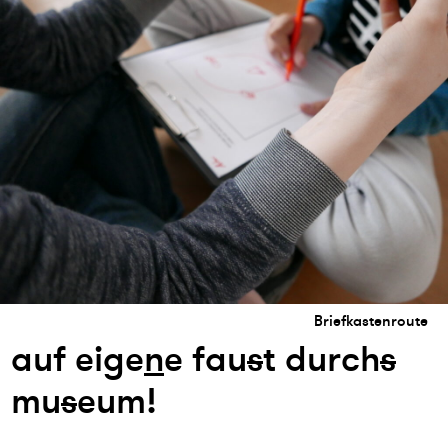
Briefkastenroute
auf eige
n
e fau
s
t durch
s
mu
s
eum!