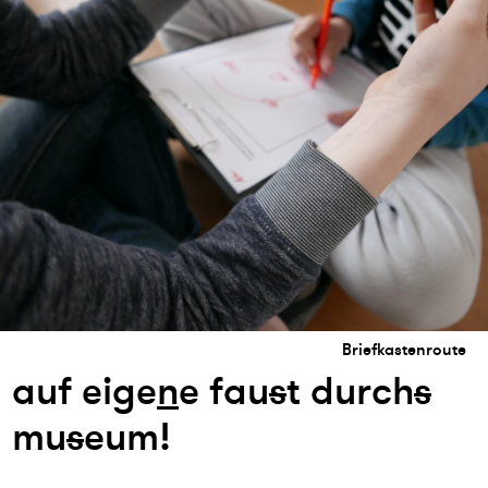
Briefkastenroute
auf eige
n
e fau
s
t durch
s
mu
s
eum!