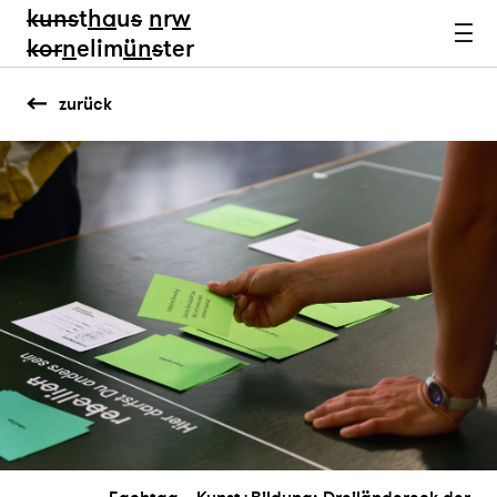
kun
s
t
ha
u
s
n
r
w
k
or
n
elim
ün
s
ter
zurück