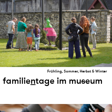
Frühling, Sommer, Herbst & Winter
familie
n
tage im mu
s
eum