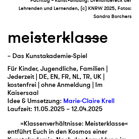
Fachtag – Kunst+Bildung: Dreiländereck der
Lehrenden und Lernenden, (c) KNRW 2025, Fotos:
Sandra Borchers
mei
s
ter
k
la
s
s
e
– Das Kunstakademie-Spiel
Für Kinder, Jugendliche, Familien |
Jederzeit | DE, EN, FR, NL, TR, UK |
kostenfrei | ohne Anmeldung | Im
Kaisersaal
Idee & Umsetzung:
Marie-Claire Krell
Laufzeit: 11.05.2025 – 12.04.2025
»Klassenverhältnisse: Meisterklasse«
entführt Euch in den Kosmos einer