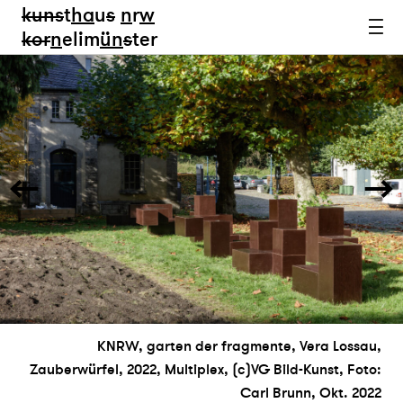
kun
s
t
ha
u
s
n
r
w
k
or
n
elim
ün
s
ter
KNRW, garten der fragmente, Vera Lossau,
Zauberwürfel, 2022, Multiplex, (c)VG Bild-Kunst, Foto:
Carl Brunn, Okt. 2022