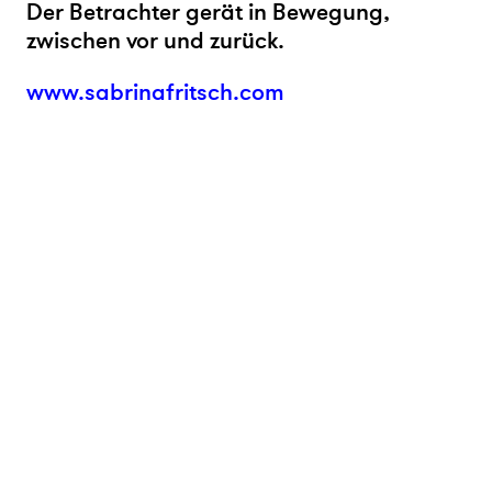
Der Betrachter gerät in Bewegung,
zwischen vor und zurück.
www.sabrinafritsch.com
Ⓒ 2026 kunsthaus nrw
impressum
datenschutz
sitemap