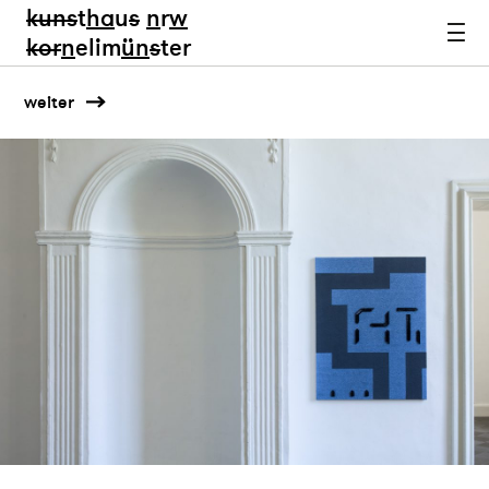
kun
s
t
ha
u
s
n
r
w
k
or
n
elim
ün
s
ter
weiter