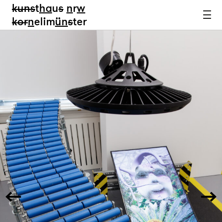
kun
s
t
ha
u
s
n
r
w
k
or
n
elim
ün
s
ter