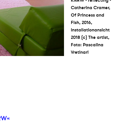
KNRW - reflecting -
Catherina Cramer,
Of Princess and
Fish, 2016,
Installationansicht
2018 (c) The artist,
Foto: Pascalina
Vretinari
NRW«