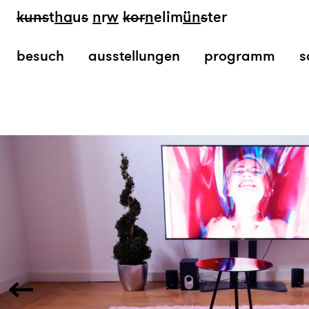
kun
s
t
ha
u
s
n
r
w
k
or
n
elim
ün
s
ter
besuch
ausstellungen
programm
s