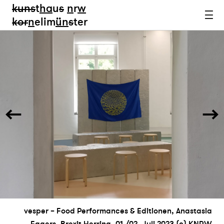
kun
s
t
ha
u
s
n
r
w
k
or
n
elim
ün
s
ter
vesper – Food Performances & Editionen, Anastasia
Eggers, Brexit Herring, 01./02. Juli 2023 (c) KNRW