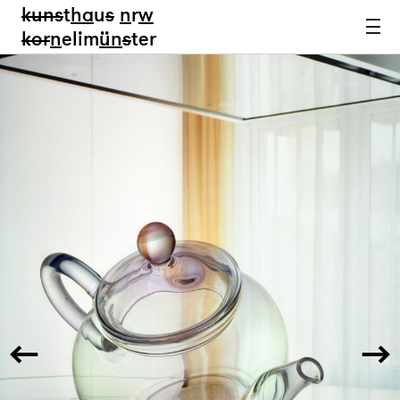
kun
s
t
ha
u
s
n
r
w
k
or
n
elim
ün
s
ter