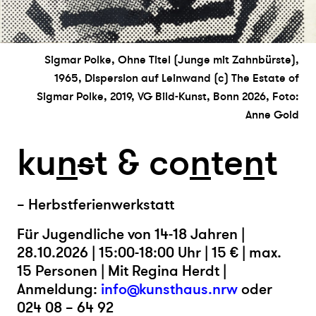
Sigmar Polke, Ohne Titel (Junge mit Zahnbürste),
1965, Dispersion auf Leinwand (c) The Estate of
Sigmar Polke, 2019, VG Bild-Kunst, Bonn 2026, Foto:
Anne Gold
ku
n
s
t & co
n
te
n
t
– Herbstferienwerkstatt
Für Jugendliche von 14-18 Jahren |
28.10.2026 | 15:00-18:00 Uhr | 15 € | max.
15 Personen | Mit Regina Herdt |
Anmeldung:
info@kunsthaus.nrw
oder
024 08 – 64 92