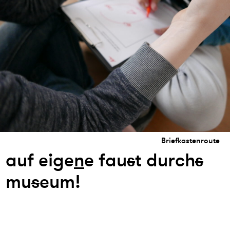
Briefkastenroute
auf eige
n
e fau
s
t durch
s
mu
s
eum!