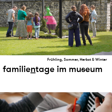
Frühling, Sommer, Herbst & Winter
familie
n
tage im mu
s
eum