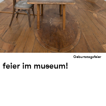
Geburtstagsfeier
feier im mu
s
eum!