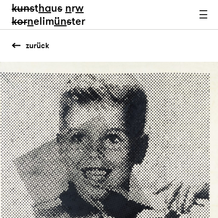
kun
s
t
ha
u
s
n
r
w
k
or
n
elim
ün
s
ter
zurück