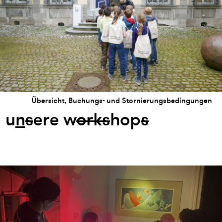
Übersicht, Buchungs- und Stornierungsbedingungen
u
n
s
ere w
or
k
s
hop
s