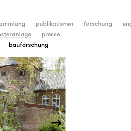
ammlung
publikationen
forschung
en
osteranlage
presse
bauforschung