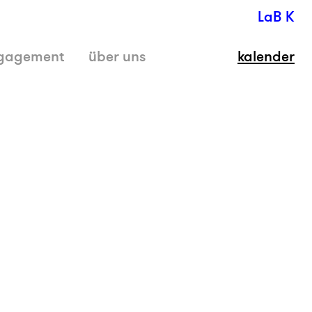
LaB K
gagement
über uns
kalender
schli