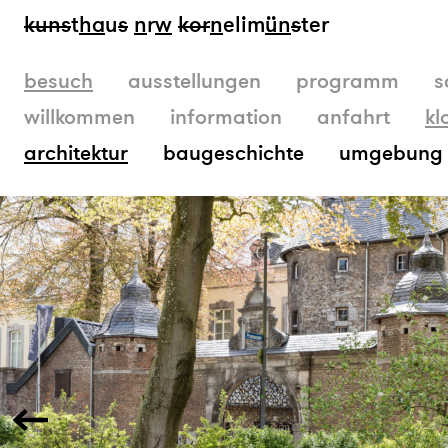
kun
s
t
ha
u
s
n
r
w
k
or
n
elim
ün
s
ter
besuch
ausstellungen
programm
s
willkommen
information
anfahrt
kl
architektur
baugeschichte
umgebung