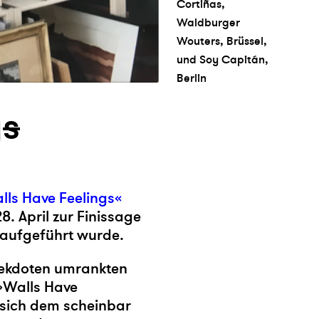
Cortiñas,
Waldburger
Wouters, Brüssel,
und Soy Capitán,
Berlin
g
s
lls Have Feelings«
8. April zur Finissage
aufgeführt wurde.
nekdoten umrankten
 »Walls Have
 sich dem scheinbar