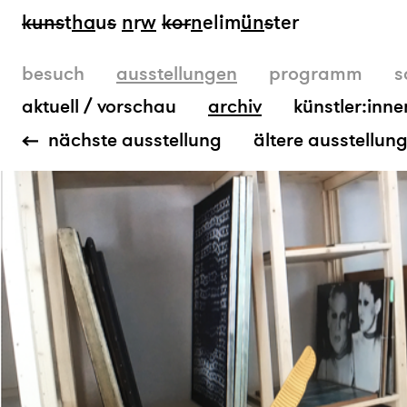
kun
s
t
ha
u
s
n
r
w
k
or
n
elim
ün
s
ter
besuch
ausstellungen
programm
s
aktuell / vorschau
archiv
künstler:inne
nächste ausstellung
ältere ausstellun