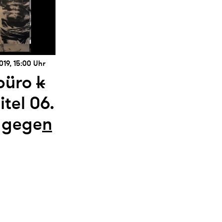
019, 15:00 Uhr
büro
k
itel 06.
e gege
n