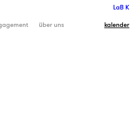
LaB K
gagement
über uns
kalender
schli