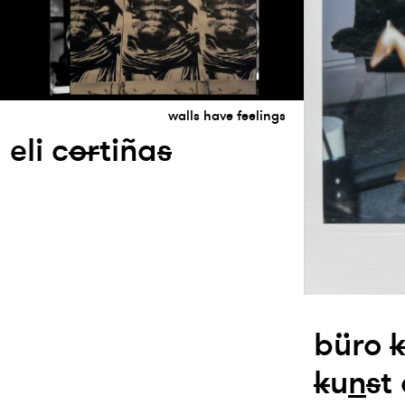
walls have feelings
eli c
or
tiña
s
büro
k
u
n
s
t