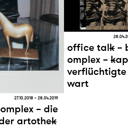
28.04.2
office tal
k
– 
omplex –
k
ap
verflüchtigt
wart
27.10.2018 – 28.04.2019
k
omplex – die
 der artothe
k