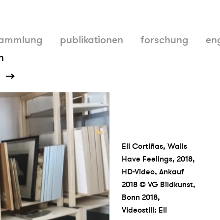
ammlung
publikationen
forschung
en
n
g
Eli Cortiñas, Walls
Have Feelings, 2018,
HD-Video, Ankauf
2018 © VG Bildkunst,
Bonn 2018,
Videostill: Eli