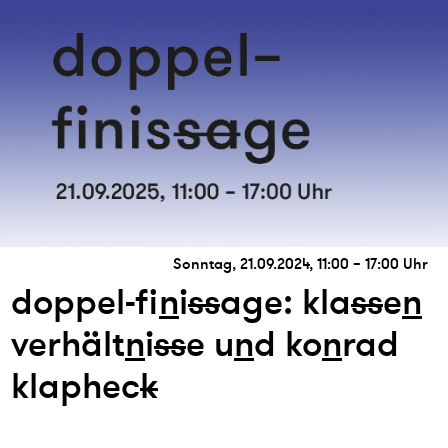
Sonntag, 21.09.2024, 11:00 – 17:00 Uhr
doppel-fi
n
i
s
s
age: kla
s
s
e
n
verhält
n
i
s
s
e u
n
d ko
n
rad
klaphec
k