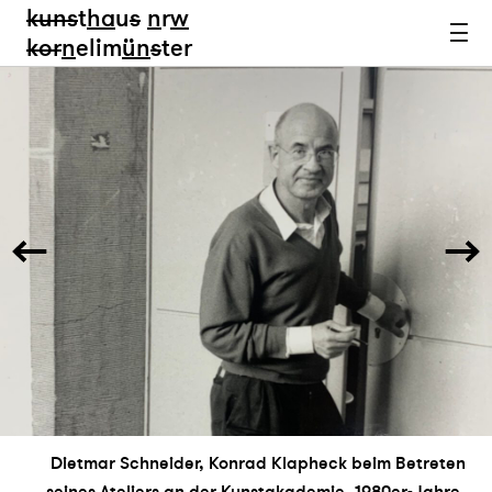
kun
s
t
ha
u
s
n
r
w
k
or
n
elim
ün
s
ter
Dietmar Schneider, Konrad Klapheck beim Betreten
seines Ateliers an der Kunstakademie, 1980er-Jahre,