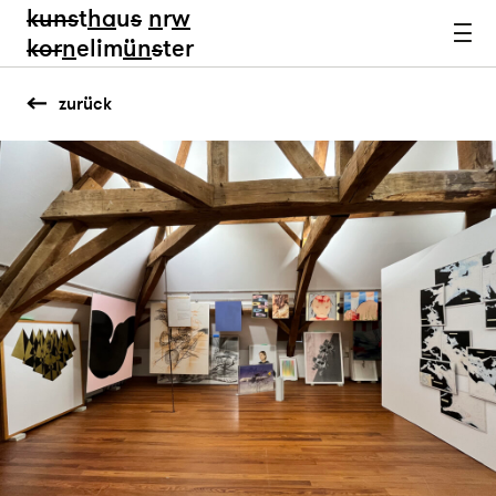
kun
s
t
ha
u
s
n
r
w
k
or
n
elim
ün
s
ter
zurück