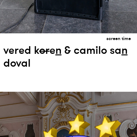
screen time
vered k
or
e
n
& camilo sa
n
doval