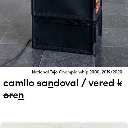
National Tejo Championship 2000, 2019/2020
camilo
s
a
n
doval / vered
k
or
e
n