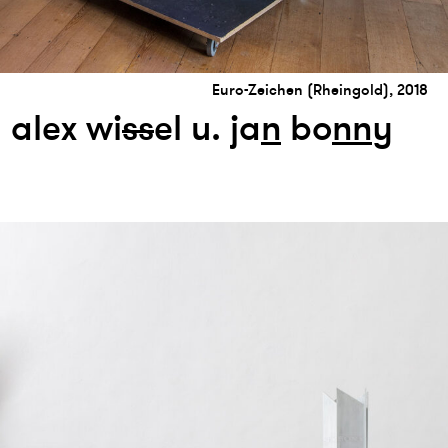
Euro-Zeichen (Rheingold), 2018
alex wi
s
s
el u. ja
n
bo
n
n
y