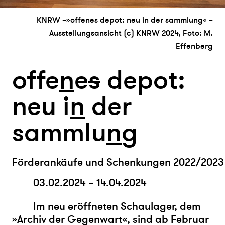
KNRW –»offenes depot: neu in der sammlung« –
Ausstellungsansicht (c) KNRW 2024, Foto: M.
Effenberg
offe
n
e
s
depot:
neu i
n
der
sammlu
n
g
Förderankäufe und Schenkungen 2022/2023
03.02.2024 – 14.04.2024
Im neu eröffneten Schaulager, dem
»Archiv der Gegenwart«, sind ab Februar