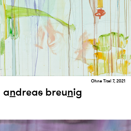
Ohne Titel 7, 2021
a
n
drea
s
breu
n
ig