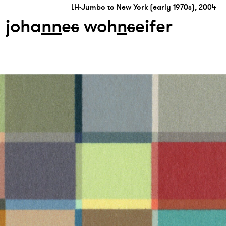
LH-Jumbo to New York (early 1970s), 2004
joha
n
n
e
s
woh
n
s
eifer