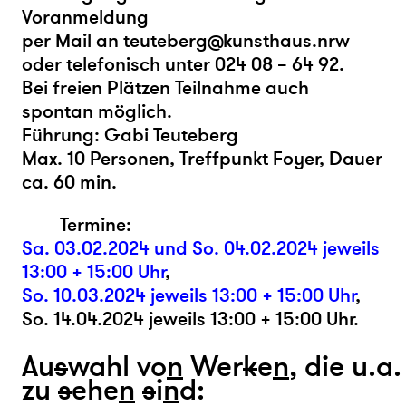
Voranmeldung
per Mail an teuteberg@kunsthaus.nrw
oder telefonisch unter 024 08 – 64 92.
Bei freien Plätzen Teilnahme auch
spontan möglich.
Führung: Gabi Teuteberg
Max. 10 Personen, Treffpunkt Foyer, Dauer
ca. 60 min.
Termine:
Sa. 03.02.2024 und So. 04.02.2024 jeweils
13:00 + 15:00 Uhr
,
So. 10.03.2024 jeweils 13:00 + 15:00 Uhr
,
So. 14.04.2024 jeweils 13:00 + 15:00 Uhr.
Au
s
wahl vo
n
Wer
k
e
n
, die u.a.
zu
s
ehe
n
s
i
n
d: