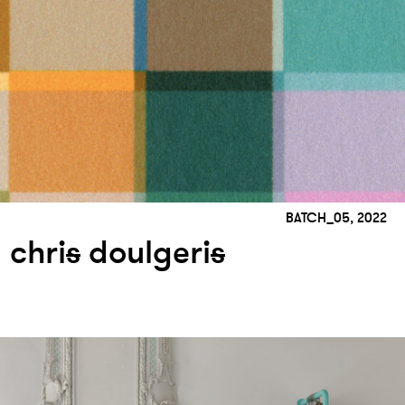
BATCH_05, 2022
chri
s
doulgeri
s