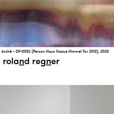
Arché – DF-0052 (Person Haus Statue Himmel Tor 2012), 2020
rola
n
d reg
n
er