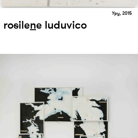
Ypy, 2015
ro
s
ile
n
e luduvico