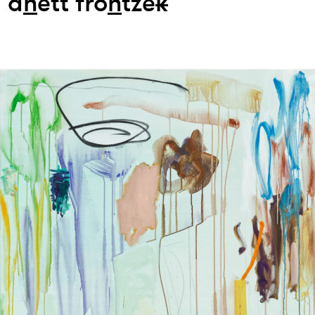
a
n
ett fro
n
tze
k