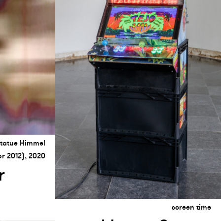
Statue Himmel
or 2012), 2020
r
screen time