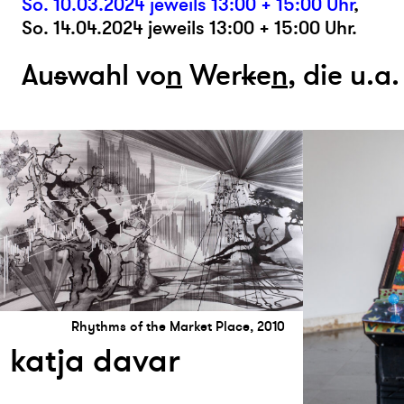
So. 10.03.2024 jeweils 13:00 + 15:00 Uhr
,
So. 14.04.2024 jeweils 13:00 + 15:00 Uhr.
Au
s
wahl vo
n
Wer
k
e
n
, die u.a
Rhythms of the Market Place, 2010
katja davar