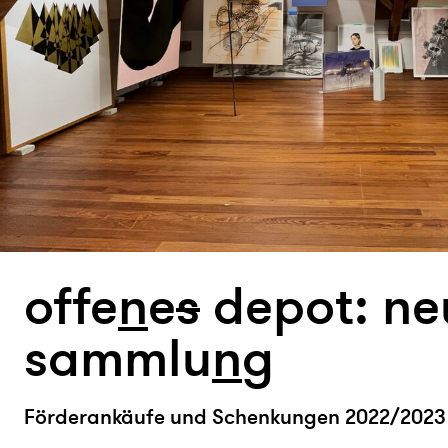
offe
n
e
s
depot: neu
sammlu
n
g
Förderankäufe und Schenkungen 2022/2023