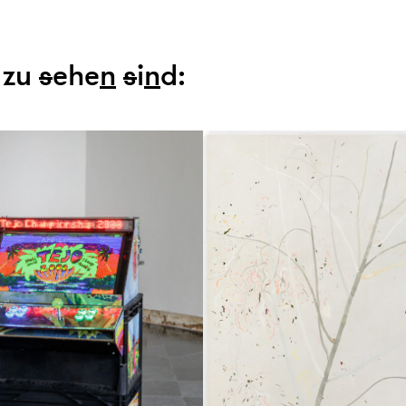
. zu
s
ehe
n
s
i
n
d: