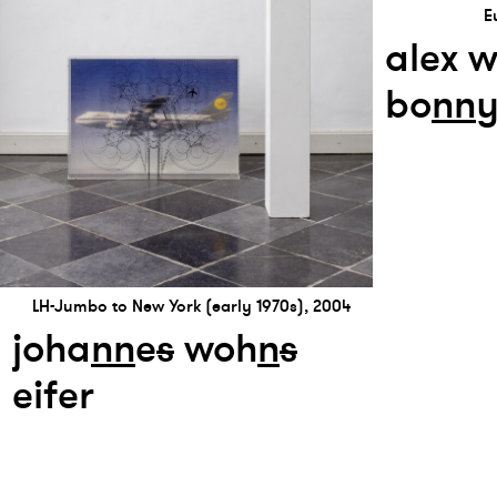
E
alex w
bo
n
n
LH-Jumbo to New York (early 1970s), 2004
joha
n
n
e
s
woh
n
s
eifer