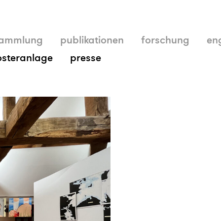
ammlung
publikationen
forschung
en
osteranlage
presse