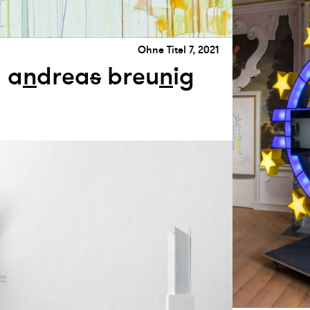
Ohne Titel 7, 2021
a
n
drea
s
breu
n
ig