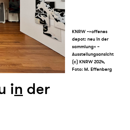
KNRW –»offenes
depot: neu in der
sammlung« –
Ausstellungsansicht
(c) KNRW 2024,
Foto: M. Effenberg
 i
n
der