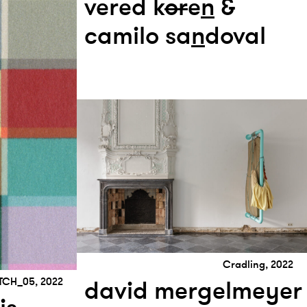
vered k
or
e
n
&
camilo sa
n
doval
Cradling, 2022
david mergelmeyer
TCH_05, 2022