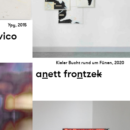
Ypy, 2015
vico
Kieler Bucht rund um Fünen, 2020
a
n
ett fro
n
tze
k