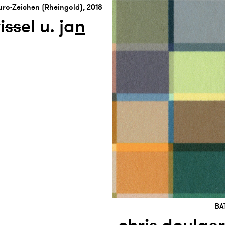
uro-Zeichen (Rheingold), 2018
i
s
s
el u. ja
n
y
BA