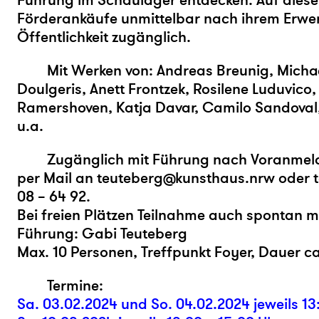
Führung im Schaulager entdecken. Auf dies
Förderankäufe unmittelbar nach ihrem Erwer
Öffentlichkeit zugänglich.
Mit Werken von: Andreas Breunig, Michae
Doulgeris, Anett Frontzek, Rosilene Luduvico
Ramershoven, Katja Davar, Camilo Sandoval
u.a.
Zugänglich mit Führung nach Voranme
per Mail an teuteberg@kunsthaus.nrw oder t
08 – 64 92.
Bei freien Plätzen Teilnahme auch spontan m
Führung: Gabi Teuteberg
Max. 10 Personen, Treffpunkt Foyer, Dauer ca
Termine:
Sa. 03.02.2024 und So. 04.02.2024 jeweils 13