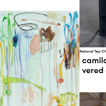
National Tejo 
camil
vered