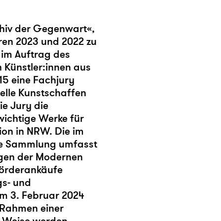
chiv der Gegenwart«,
ren 2023 und 2022 zu
 im Auftrag des
 Künstler:innen aus
15 eine Fachjury
uelle Kunstschaffen
e Jury die
ichtige Werke für
on in NRW. Die im
te Sammlung umfasst
ngen der Modernen
Förderankäufe
gs- und
m 3. Februar 2024
m Rahmen einer