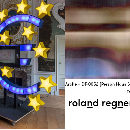
Arché – DF-0052 (Person Haus 
T
rola
n
d reg
n
e