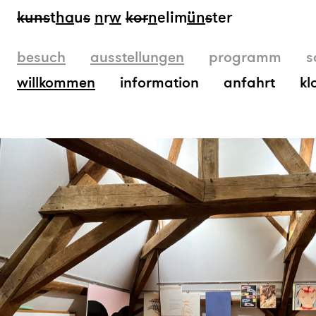
kun
s
t
ha
u
s
n
r
w
k
or
n
elim
ün
s
ter
besuch
ausstellungen
programm
s
willkommen
information
anfahrt
kl