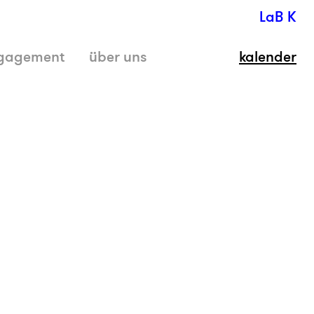
LaB K
gagement
über uns
kalender
schli