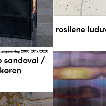
ro
s
ile
n
e ludu
Championship 2000, 2019/2020
o
s
a
n
doval /
k
or
e
n