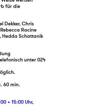
e Weise werden
b für die
l Dekker, Chris
, Rebecca Racine
, Hedda Schattanik
ldung
elefonisch unter 024
öglich.
. 60 min.
:00 + 15:00 Uhr
,