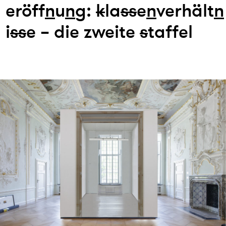
eröff
n
u
n
g:
k
la
s
s
e
n
verhält
n
i
s
s
e – die zweite
s
taffel