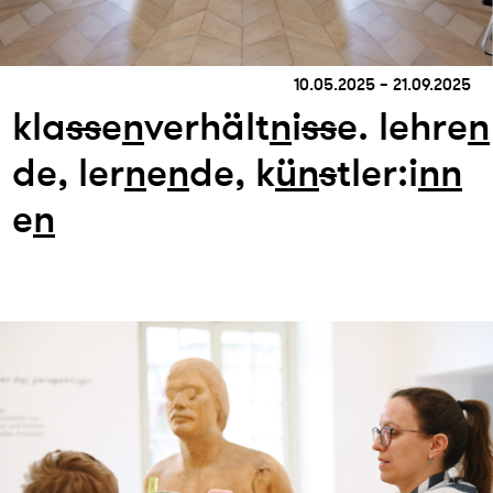
10.05.2025 – 21.09.2025
kla
s
s
e
n
verhält
n
i
s
s
e. lehre
n
de, ler
n
e
n
de, k
ün
s
tler:i
n
n
e
n