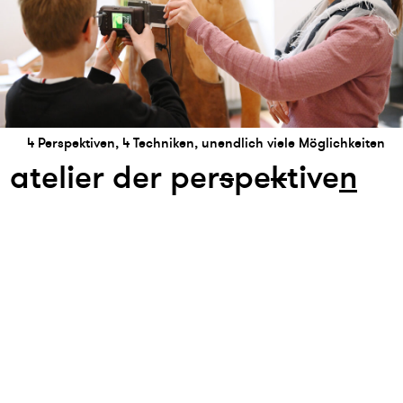
4 Perspektiven, 4 Techniken, unendlich viele Möglichkeiten
atelier der per
s
pe
k
tive
n