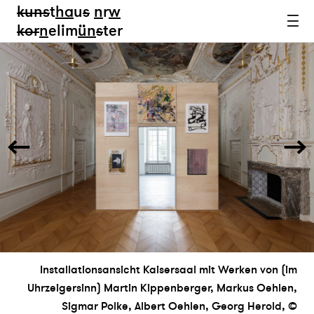
kun
s
t
ha
u
s
n
r
w
k
or
n
elim
ün
s
ter
Installationsansicht Kaisersaal mit Werken von (im
Uhrzeigersinn) Martin Kippenberger, Markus Oehlen,
Sigmar Polke, Albert Oehlen, Georg Herold, ©