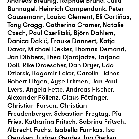
Andreas Breunig, Raphael Brund, Julia
Bünnagel, Heinrich Campendonk, Peter
Causemann, Louisa Clement, Eli Cortiñas,
Tony Cragg, Catherina Cramer, Natalie
Czech, Paul Czerlitzki, Björn Dahlem,
Danica Dakić, Frauke Dannert, Katja
Davar, Michael Dekker, Thomas Demand,
Jan Dibbets, Thea Djordjadze, Tatjana
Doll, Rike Droescher, Dan Dryer, Udo
Dziersk, Bogomir Ecker, Carolin Eidner,
Robert Elfgen, Ayşe Erkmen, Jan Paul
Evers, Angela Fette, Andreas Fischer,
Alexander Föllenz, Claus Föttinger,
Christian Forsen, Christian
Freudenberger, Sebastian Freytag, Pia
Fries, Katharina Fritsch, Sabrina Fritsch,
Albrecht Fuchs, Isabella Fürnkäs, Isa
Genzken, Ludger Gerdes, Ina Gerken,