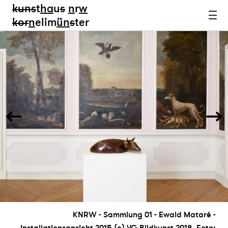
kun
s
t
ha
u
s
n
r
w
k
or
n
elim
ün
s
ter
KNRW - Sammlung 01 - Ewald Mataré -
Installationsansicht 2015 (c) VG Bildkunst 2018, Foto: