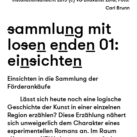
Carl Brunn
s
ammlu
n
g mit
lo
s
e
n
e
n
de
n
01:
ei
n
s
ichte
n
Einsichten in die Sammlung der
Förderankäufe
Lässt sich heute noch eine logische
Geschichte der Kunst in einer einzelnen
Region erzählen? Diese Erzählung nähert
sich unweigerlich dem Charakter eines
experimentellen Romans an. Im Raum