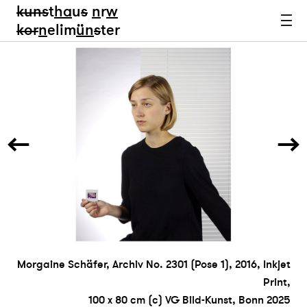
kun
s
t
ha
u
s
n
r
w
k
or
n
elim
ün
s
ter
Morgaine Schäfer, Archiv No. 2301 (Pose 1), 2016, Inkjet
Print,
100 x 80 cm (c) VG Bild-Kunst, Bonn 2025