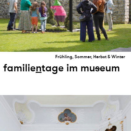
Frühling, Sommer, Herbst & Winter
familie
n
tage im mu
s
eum