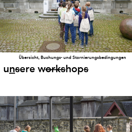
Übersicht, Buchungs- und Stornierungsbedingungen
u
n
s
ere w
or
k
s
hop
s