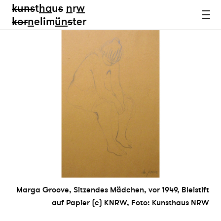
kun
s
t
ha
u
s
n
r
w
k
or
n
elim
ün
s
ter
Marga Groove, Sitzendes Mädchen, vor 1949, Bleistift
auf Papier (c) KNRW, Foto: Kunsthaus NRW