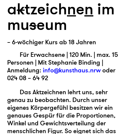
a
k
tzeich
n
e
n
im
mu
s
eum
– 6-wöchiger Kurs ab 18 Jahren
Für Erwachsene | 120 Min. | max. 15
Personen | Mit Stephanie Binding |
Anmeldung:
info@kunsthaus.nrw
oder
024 08 – 64 92
Das Aktzeichnen lehrt uns, sehr
genau zu beobachten. Durch unser
eigenes Körpergefühl besitzen wir ein
genaues Gespür für die Proportionen,
Winkel und Gewichtsverteilung der
menschlichen Figur. So eignet sich das