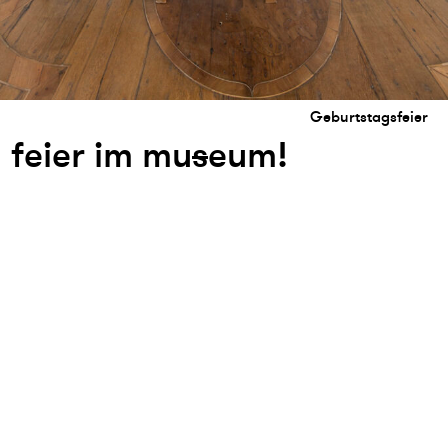
Geburtstagsfeier
feier im mu
s
eum!