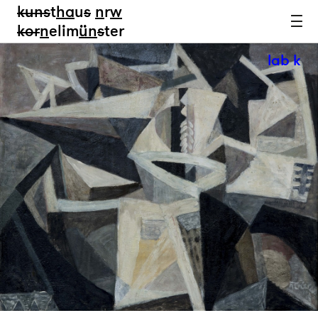
kun
s
t
ha
u
s
n
r
w
k
or
n
elim
ün
s
ter
lab k