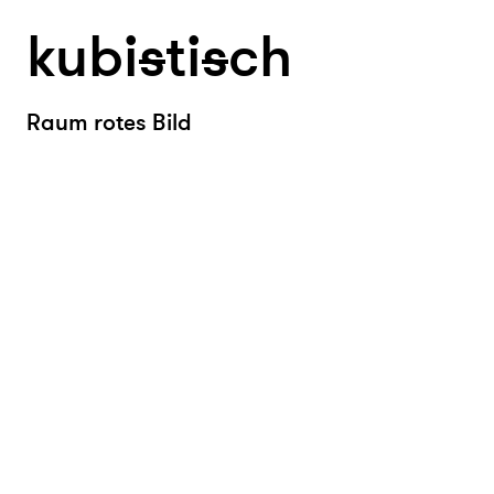
kubi
s
ti
s
ch
Raum rotes Bild