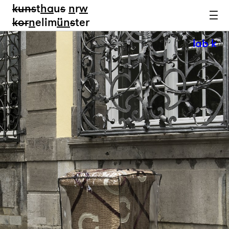
kun
s
t
ha
u
s
n
r
w
k
or
n
elim
ün
s
ter
lab k