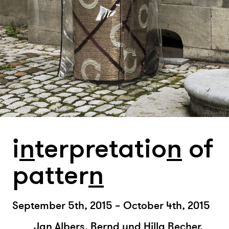
i
n
terpretatio
n
of
patter
n
September 5th, 2015 – October 4th, 2015
Jan Albers, Bernd und Hilla Becher,