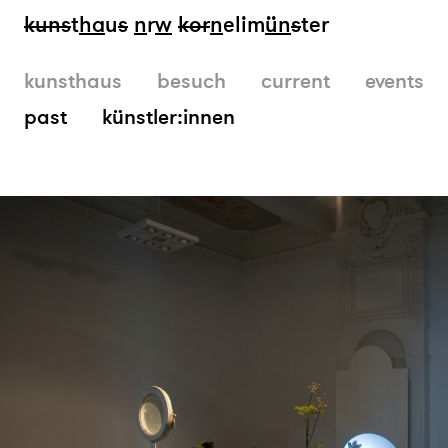
kun
s
t
ha
u
s
n
r
w
k
or
n
elim
ün
s
ter
kunsthaus
besuch
current
events
past
künstler:innen