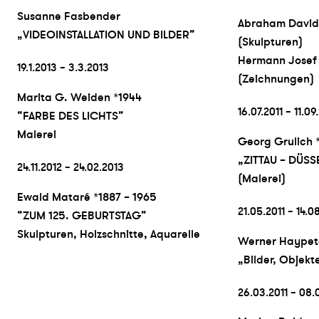
Susanne Fasbender
Abraham David 
„VIDEOINSTALLATION UND BILDER”
(Skulpturen)
Hermann Josef
19.1.2013 – 3.3.2013
(Zeichnungen)
Marita G. Weiden *1944
16.07.2011 – 11.09
“FARBE DES LICHTS”
Malerei
Georg Grulich *
„ZITTAU – DÜS
24.11.2012 – 24.02.2013
(Malerei)
Ewald Mataré *1887 – 1965
21.05.2011 – 14.0
“ZUM 125. GEBURTSTAG”
Skulpturen, Holzschnitte, Aquarelle
Werner Haypet
„Bilder, Objekte
26.03.2011 – 08.