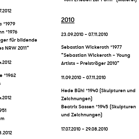
7.2012
2010
a *1979
n *1976
23.09.2010 – 07.11.2010
ger für bildende
Sebastian Wickeroth *1977
es NRW 2011”
“Sebastian Wickeroth – Young
4.2012
Artists – Preisträger 2010”
e *1962
11.09.2010 – 07.11.2010
s
Hede Bühl *1940 (Skulpturen und
4.2012
Zeichnungen)
Beatrix Sassen *1945 (Skulpturen
951
und Zeichnungen)
um
17.07.2010 – 29.08.2010
3.2012