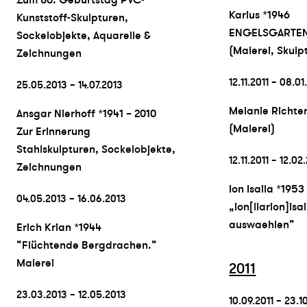
Zum 80. Geburtstag PVC-
Karius *1946
Kunststoff-Skulpturen,
ENGELSGARTE
Sockelobjekte, Aquarelle &
(Malerei, Skulp
Zeichnungen
12.11.2011 – 08.01
25.05.2013 – 14.07.2013
Melanie Richte
Ansgar Nierhoff *1941 – 2010
(Malerei)
Zur Erinnerung
Stahlskulpturen, Sockelobjekte,
12.11.2011 – 12.02
Zeichnungen
Ion Isaila *1953
04.05.2013 – 16.06.2013
„ion[ilarion]isa
auswaehlen”
Erich Krian *1944
“Flüchtende Bergdrachen.”
Malerei
2011
23.03.2013 – 12.05.2013
10.09.2011 – 23.1