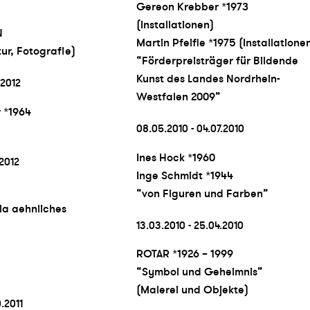
Gereon Krebber *1973
(Installationen)
N
Martin Pfeifle *1975 (Installatione
tur, Fotografie)
“Förderpreisträger für Bildende
Kunst des Landes Nordrhein-
.2012
Westfalen 2009”
r *1964
08.05.2010 - 04.07.2010
Ines Hock *1960
.2012
Inge Schmidt *1944
“von Figuren und Farben”
ila aehnliches
13.03.2010 - 25.04.2010
ROTAR *1926 – 1999
“Symbol und Geheimnis”
(Malerei und Objekte)
0.2011