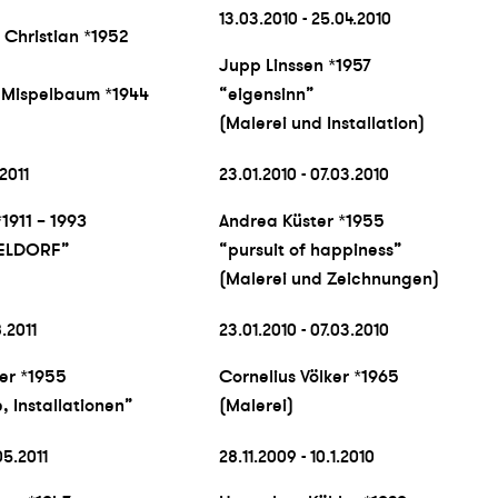
13.03.2010 - 25.04.2010
Christian *1952
Jupp Linssen *1957
 Mispelbaum *1944
“eigensinn”
(Malerei und Installation)
.2011
23.01.2010 - 07.03.2010
1911 – 1993
Andrea Küster *1955
SELDORF”
“pursuit of happiness”
(Malerei und Zeichnungen)
8.2011
23.01.2010 - 07.03.2010
er *1955
Cornelius Völker *1965
, Installationen”
(Malerei)
05.2011
28.11.2009 - 10.1.2010