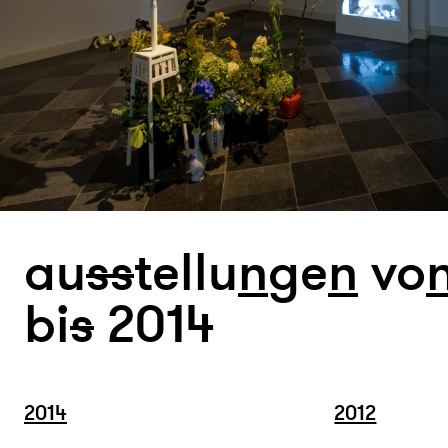
au
s
s
tellu
n
ge
n
vo
bi
s
2014
2014
2012