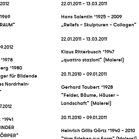
.2012
22.01.2011 – 13.03.2011
*1969
Hans Salentin *1925 – 2009
 RAUM”
„Reliefs – Skulpturen – Collagen“
22.01.2011 – 13.03.2011
09.2012
Klaus Ritterbusch *1947
 *1978
„quattro stazioni“ (Malerei)
berg *1980
20.11.2010 – 09.01.2011
ger für Bildende
es Nordrhein-
Gerhard Taubert *1928
”
“Felder, Bäume, Häuser –
Landschaft” (Malerei)
7.2012
20.11.2010 – 09.01.2011
 *1941
INDER
Heinrich Gillis Görtz *1940 – 2010
KÖRPER”
“Vom Erleben zur Form” (Malerei)