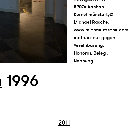
52076 Aachen -
Kornelimünstert,©
Michael Rasche,
www.michaelrasche.com,
Abdruck nur gegen
Vereinbarung,
Honorar, Beleg ,
Nennung
n
1996
2011