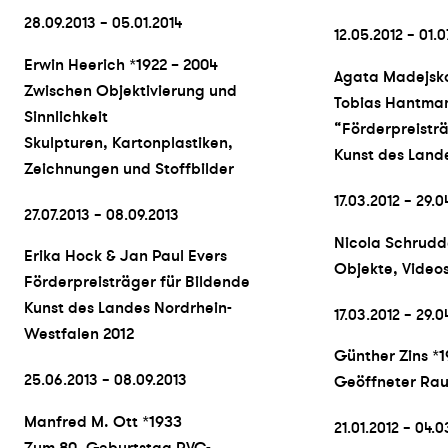
28.09.2013 – 05.01.2014
12.05.2012 – 01.0
Erwin Heerich *1922 – 2004
Agata Madejsk
Zwischen Objektivierung und
Tobias Hantman
Sinnlichkeit
“Förderpreisträ
Skulpturen, Kartonplastiken,
Kunst des Land
Zeichnungen und Stoffbilder
17.03.2012 – 29.0
27.07.2013 – 08.09.2013
Nicola Schrudd
Erika Hock & Jan Paul Evers
Objekte, Video
Förderpreisträger für Bildende
Kunst des Landes Nordrhein-
17.03.2012 – 29.0
Westfalen 2012
Günther Zins *1
25.06.2013 – 08.09.2013
Geöffneter Ra
Manfred M. Ott *1933
21.01.2012 – 04.0