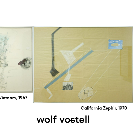
Vietnam, 1967
California Zephir, 1970
wolf vo
s
tell