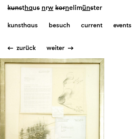
kun
s
t
ha
u
s
n
r
w
k
or
n
elim
ün
s
ter
kunsthaus
besuch
current
events
zurück
weiter