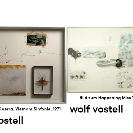
Bild zum Happening Miss 
wolf vo
s
tell
Guerra, Vietnam Sinfonie, 1971
o
s
tell