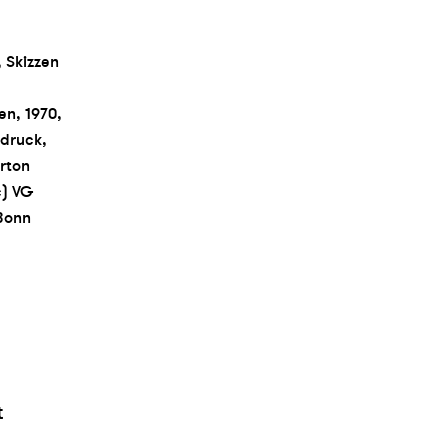
, Skizzen
n, 1970,
mdruck,
arton
c) VG
 Bonn
t