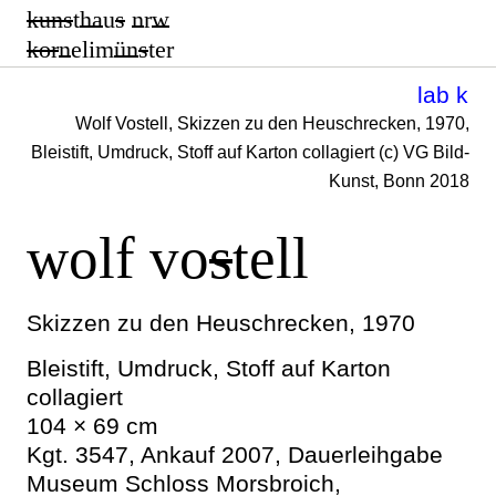
kun
s
t
ha
u
s
n
r
w
k
or
n
elim
ün
s
ter
lab k
Wolf Vostell, Skizzen zu den Heuschrecken, 1970,
Bleistift, Umdruck, Stoff auf Karton collagiert (c) VG Bild-
Kunst, Bonn 2018
wolf vo
s
tell
Skizzen zu den Heuschrecken, 1970
Bleistift, Umdruck, Stoff auf Karton
collagiert
104 × 69 cm
Kgt. 3547, Ankauf 2007, Dauerleihgabe
Museum Schloss Morsbroich,