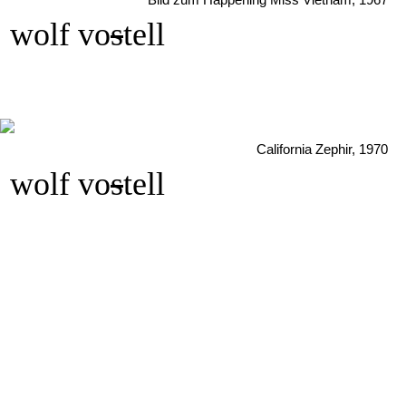
Bild zum Happening Miss Vietnam, 1967
wolf vo
s
tell
California Zephir, 1970
wolf vo
s
tell