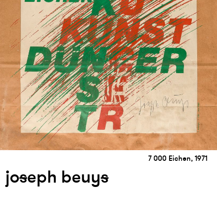
7 000 Eichen, 1971
jo
s
eph beuy
s