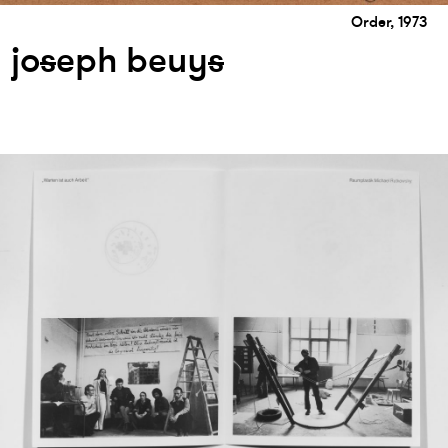
Order, 1973
jo
s
eph beuy
s