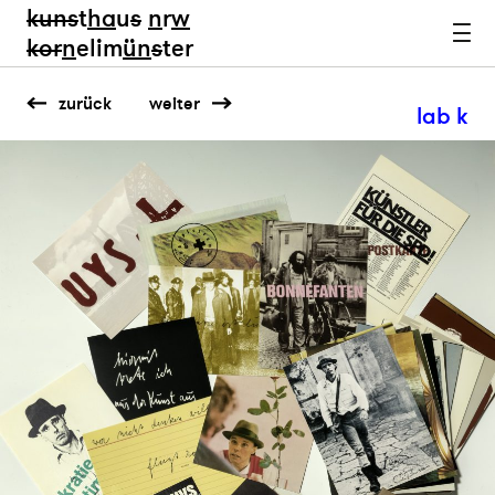
kun
s
t
ha
u
s
n
r
w
k
or
n
elim
ün
s
ter
zurück
weiter
lab k