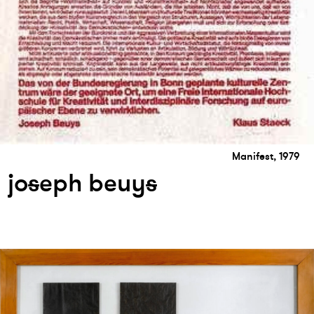
Manifest, 1979
jo
s
eph beuy
s