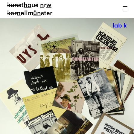
kun
s
t
ha
u
s
n
r
w
k
or
n
elim
ün
s
ter
lab k