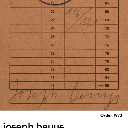
Order, 1973
jo
s
eph beuy
s