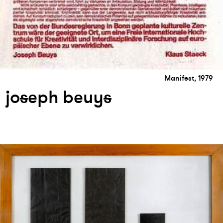
Manifest, 1979
jo
s
eph beuy
s