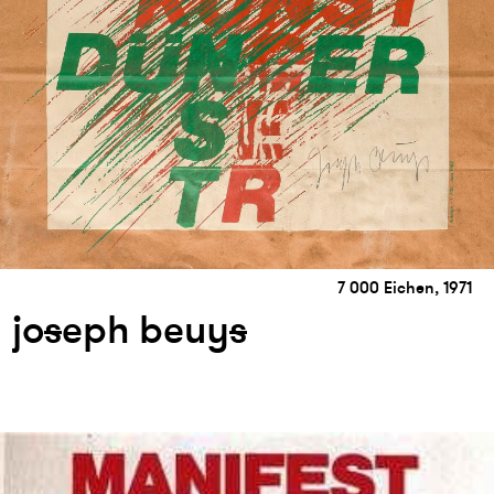
7 000 Eichen, 1971
jo
s
eph beuy
s