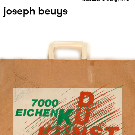
jo
s
eph beuy
s