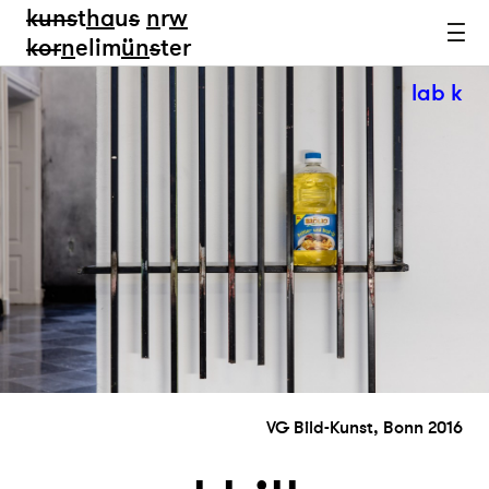
kun
s
t
ha
u
s
n
r
w
k
or
n
elim
ün
s
ter
lab k
VG Bild-Kunst, Bonn 2016